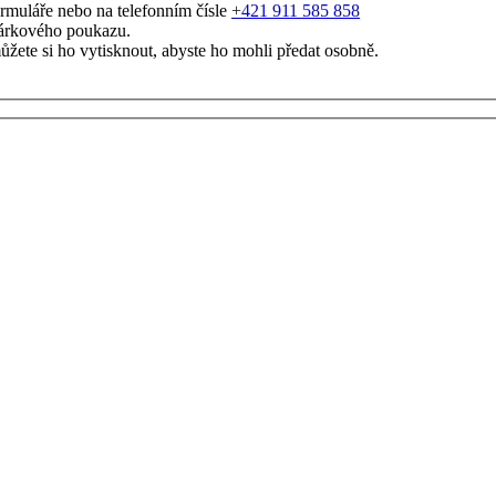
rmuláře nebo na telefonním čísle
+421 911 585 858
dárkového poukazu.
ete si ho vytisknout, abyste ho mohli předat osobně.