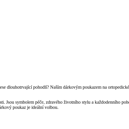
nese dlouhotrvající pohodlí? Naším dárkovým poukazem na ortopedické k
 Jsou symbolem péče, zdravého životního stylu a každodenního pohodl
árkový poukaz je ideální volbou.