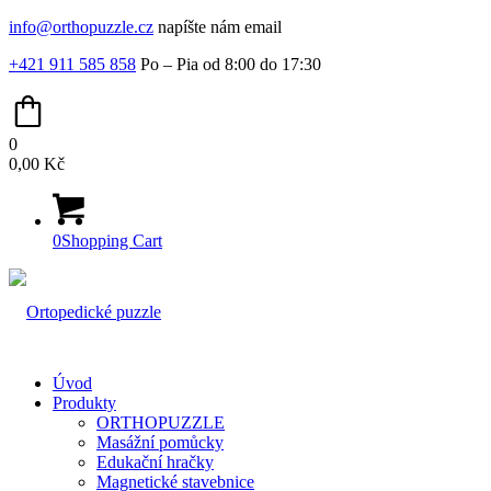
info@orthopuzzle.cz
napíšte nám email
+421 911 585 858
Po – Pia od 8:00 do 17:30
0
0,00
Kč
0
Shopping Cart
Úvod
Produkty
ORTHOPUZZLE
Masážní pomůcky
Edukační hračky
Magnetické stavebnice