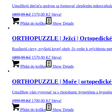
Umožňujú dieťaťu správne sa formovať zlepšením mikrocirkulá
Původní
Aktuální
1899,99
Kč
1570,00
Kč
Sleva!
cena
cena
byla:
je:
Přidat do košíku
Show Details
1899,99 Kč.
1570,00 Kč.
ORTHOPUZZLE | Ježci | Ortopedické
Rozširujú cievy, zvyšujú krvný obeh, čo vedie k zrýchleniu m
Původní
Aktuální
1899,99
Kč
1570,00
Kč
Sleva!
cena
cena
byla:
je:
Přidat do košíku
Show Details
1899,99 Kč.
1570,00 Kč.
ORTHOPUZZLE | Moře | ortopedické
Umožňuje vám vyrovnať sa s chorobami: hypertónia a hypotónia
Původní
Aktuální
1999,99
Kč
1700,00
Kč
Sleva!
cena
cena
byla:
je:
Přidat do košíku
Show Details