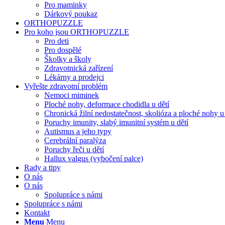
Pro maminky
Dárkový poukaz
ORTHOPUZZLE
Pro koho jsou ORTHOPUZZLE
Pro deti
Pro dospělé
Školky a školy
Zdravotnická zařízení
Lékárny a prodejci
Vyřešte zdravotní problém
Nemoci miminek
Ploché nohy, deformace chodidla u dětí
Chronická žilní nedostatečnost, skolióza a ploché nohy 
Poruchy imunity, slabý imunitní systém u dětí
Autismus a jeho typy
Cerebrální paralýza
Poruchy řeči u dětí
Hallux valgus (vybočení palce)
Rady a tipy
O nás
O nás
Spolupráce s námi
Spolupráce s námi
Kontakt
Menu
Menu