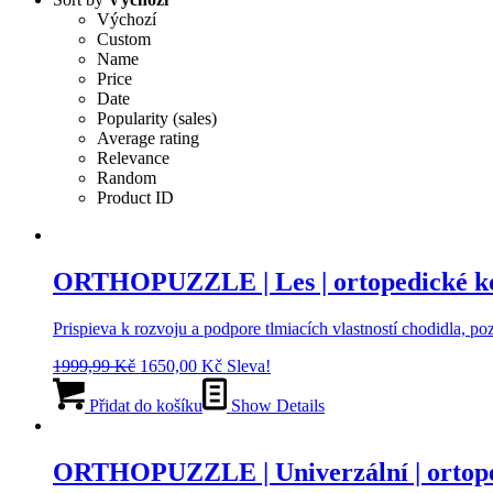
Výchozí
Custom
Name
Price
Date
Popularity (sales)
Average rating
Relevance
Random
Product ID
ORTHOPUZZLE | Les | ortopedické k
Prispieva k rozvoju a podpore tlmiacích vlastností chodidla, p
Původní
Aktuální
1999,99
Kč
1650,00
Kč
Sleva!
cena
cena
byla:
je:
Přidat do košíku
Show Details
1999,99 Kč.
1650,00 Kč.
ORTHOPUZZLE | Univerzální | ortope