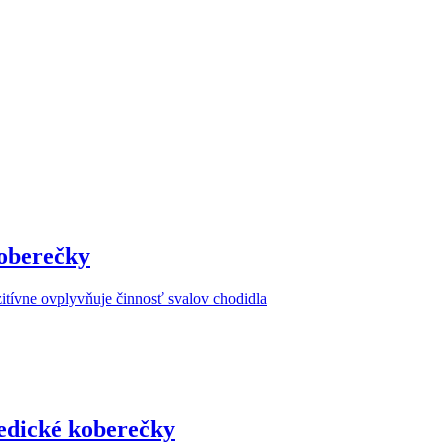
oberečky
ozitívne ovplyvňuje činnosť svalov chodidla
dické koberečky