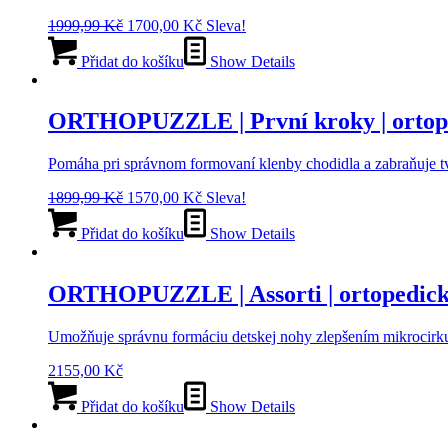
Původní
Aktuální
1999,99
Kč
1700,00
Kč
Sleva!
cena
cena
byla:
je:
Přidat do košíku
Show Details
1999,99 Kč.
1700,00 Kč.
ORTHOPUZZLE | První kroky | ortop
Pomáha pri správnom formovaní klenby chodidla a zabraňuje t
Původní
Aktuální
1899,99
Kč
1570,00
Kč
Sleva!
cena
cena
byla:
je:
Přidat do košíku
Show Details
1899,99 Kč.
1570,00 Kč.
ORTHOPUZZLE | Assorti | ortopedick
Umožňuje správnu formáciu detskej nohy zlepšením mikrocirku
2155,00
Kč
Přidat do košíku
Show Details