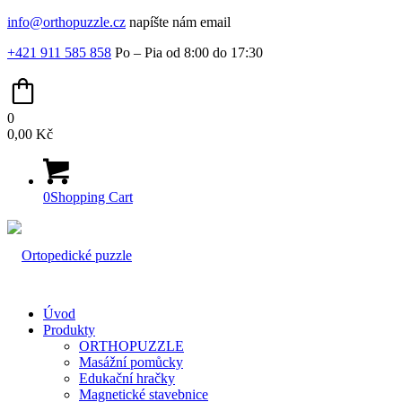
info@orthopuzzle.cz
napíšte nám email
+421 911 585 858
Po – Pia od 8:00 do 17:30
0
0,00
Kč
0
Shopping Cart
Úvod
Produkty
ORTHOPUZZLE
Masážní pomůcky
Edukační hračky
Magnetické stavebnice