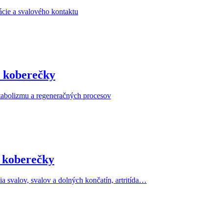
cie a svalového kontaktu
 koberečky
etabolizmu a regeneračných procesov
 koberečky
 svalov, svalov a dolných končatín, artritída…