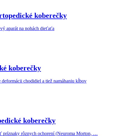
topedické koberečky
ový aparát na nohách dieťaťa
ké koberečky
 deformácii chodidiel a tiež namáhaniu kĺbov
edické koberečky
ať príznaky rôznych ochorení (Neuroma Morton, …