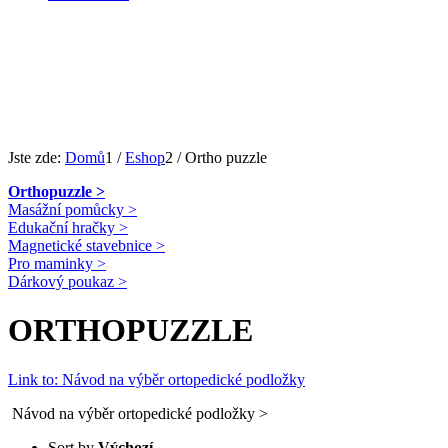
Jste zde:
Domů
1
/
Eshop
2
/
Ortho puzzle
Orthopuzzle >
Masážní pomůcky >
Edukační hračky >
Magnetické stavebnice >
Pro maminky >
Dárkový poukaz >
ORTHOPUZZLE
Link to: Návod na výběr ortopedické podložky
Návod na výběr ortopedické podložky >
Sort by
Výchozí